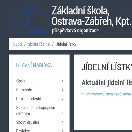
Úvod
Školní jídelna
Jídelní lístky
JÍDELNÍ LÍSTK
HLAVNÍ NABÍDKA
Škola
Aktuální jídelní 
Semináře
Úvod - Základní informace
https://www.strava.cz/Strava/
Kontakty
Praxe studentů
Seznam seminářů
Rozvrh tříd
Speciálně pedagogické
Kontakty
Dokumenty
centrum
Povinné informace
Školní družina
Úvod
Výroční zprávy
Kontakty
Projekty
Kontakty