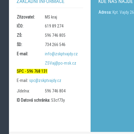
ZÁKLADNÍ INFORMACE
KDE NÁS NAJDE
Adresa:
Kpt. Vajdy 2
Zřizovatel:
MS kraj
IČO:
619 89 274
ZŠ:
596 746 805
ŠD:
734 266 546
E-mail:
info@zskptvajdy.cz
ZSVaj@po-msk.cz
SPC - 596 768 131
E-mail:
spc@zskptvajdy.cz
Jídelna:
596 746 804
ID Datová schránka:
53cf73y