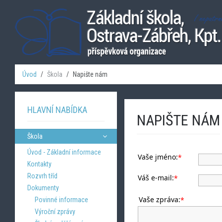
Úvod
Škola
Napište nám
HLAVNÍ NABÍDKA
NAPIŠTE NÁM
Škola
Úvod - Základní informace
Vaše jméno:
*
Kontakty
Rozvrh tříd
Váš e-mail:
*
Dokumenty
Vaše zpráva:
*
Povinné informace
Výroční zprávy