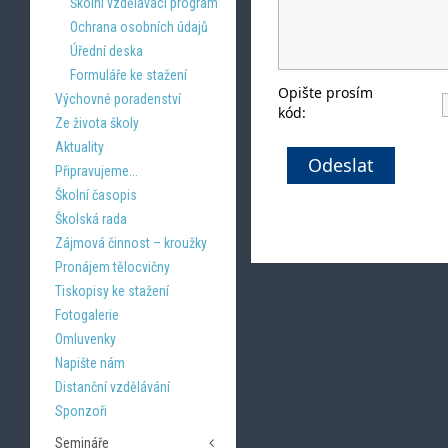
Školní vzdělávací program
Ochrana osobních údajů
Úřední deska
Formuláře ke stažení
Opište prosím
Výchovné poradenství
kód:
Ze života školy
Aktuality
Odeslat
Připravujeme...
Školní časopis
Školská rada
Zájmová činnost – kroužky
Pronájem tělocvičny
Tiskopisy ke stažení
Fotogalerie
Omluvenky
Napište nám
Distanční vzdělávání
Sponzoři
Semináře