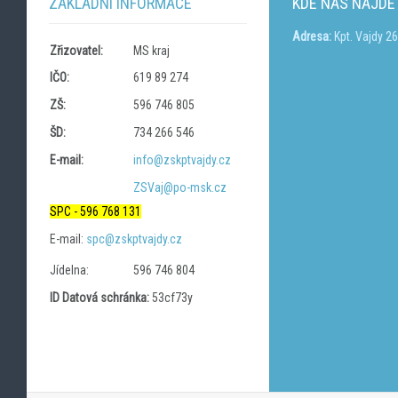
ZÁKLADNÍ INFORMACE
KDE NÁS NAJDE
Adresa:
Kpt. Vajdy 2
Zřizovatel:
MS kraj
IČO:
619 89 274
ZŠ:
596 746 805
ŠD:
734 266 546
E-mail:
info@zskptvajdy.cz
ZSVaj@po-msk.cz
SPC - 596 768 131
E-mail:
spc@zskptvajdy.cz
Jídelna:
596 746 804
ID Datová schránka:
53cf73y