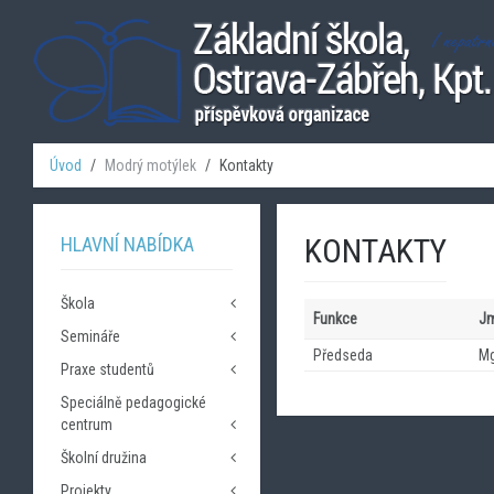
Úvod
Modrý motýlek
Kontakty
KONTAKTY
HLAVNÍ NABÍDKA
Škola
Funkce
J
Semináře
Úvod - Základní informace
Předseda
Mg
Kontakty
Praxe studentů
Seznam seminářů
Rozvrh tříd
Speciálně pedagogické
Kontakty
Dokumenty
centrum
Povinné informace
Školní družina
Úvod
Výroční zprávy
Kontakty
Projekty
Kontakty