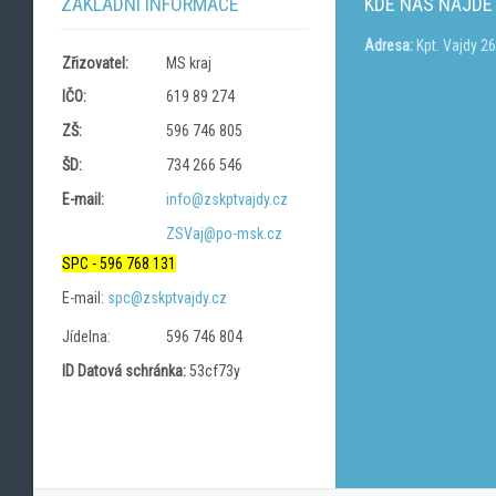
ZÁKLADNÍ INFORMACE
KDE NÁS NAJDE
Adresa:
Kpt. Vajdy 2
Zřizovatel:
MS kraj
IČO:
619 89 274
ZŠ:
596 746 805
ŠD:
734 266 546
E-mail:
info@zskptvajdy.cz
ZSVaj@po-msk.cz
SPC - 596 768 131
E-mail:
spc@zskptvajdy.cz
Jídelna:
596 746 804
ID Datová schránka:
53cf73y