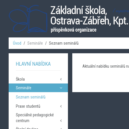
Úvod
Semináře
Seznam seminářů
HLAVNÍ NABÍDKA
Aktuální nabídku seminářů 
Škola
Semináře
Úvod - Základní informace
Kontakty
Seznam seminářů
Rozvrh tříd
Praxe studentů
Dokumenty
Speciálně pedagogické
Kontakty
Povinné informace
centrum
Výroční zprávy