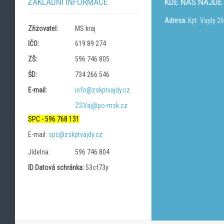
ZÁKLADNÍ INFORMACE
KDE NÁS NAJDE
Adresa:
Kpt. Vajdy 2
Zřizovatel:
MS kraj
IČO:
619 89 274
ZŠ:
596 746 805
ŠD:
734 266 546
E-mail:
info@zskptvajdy.cz
ZSVaj@po-msk.cz
SPC - 596 768 131
E-mail:
spc@zskptvajdy.cz
Jídelna:
596 746 804
ID Datová schránka:
53cf73y