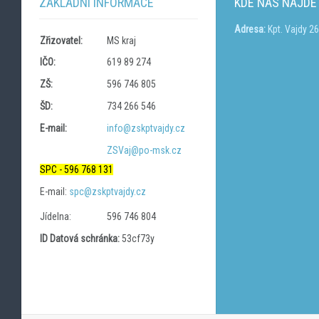
ZÁKLADNÍ INFORMACE
KDE NÁS NAJDE
Adresa:
Kpt. Vajdy 2
Zřizovatel:
MS kraj
IČO:
619 89 274
ZŠ:
596 746 805
ŠD:
734 266 546
E-mail:
info@zskptvajdy.cz
ZSVaj@po-msk.cz
SPC - 596 768 131
E-mail:
spc@zskptvajdy.cz
Jídelna:
596 746 804
ID Datová schránka:
53cf73y