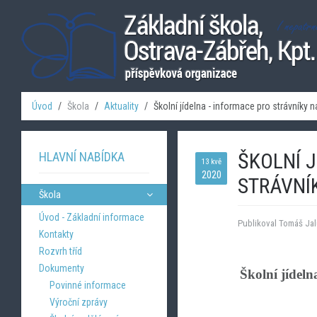
Úvod
Škola
Aktuality
Školní jídelna - informace pro strávníky 
ŠKOLNÍ J
HLAVNÍ NABÍDKA
13 kvě
2020
STRÁVNÍ
Škola
Úvod - Základní informace
Publikoval Tomáš Jal
Kontakty
Rozvrh tříd
Dokumenty
Školní jídeln
Povinné informace
Výroční zprávy