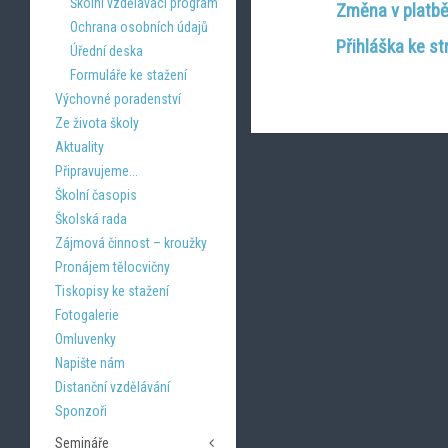
Školní vzdělávací program
Změna v platbě
Ochrana osobních údajů
Přihláška ke st
Úřední deska
Formuláře ke stažení
Výchovné poradenství
Ze života školy
Aktuality
Připravujeme...
Školní časopis
Školská rada
Zájmová činnost – kroužky
Pronájem tělocvičny
Tiskopisy ke stažení
Fotogalerie
Omluvenky
Napište nám
Distanční vzdělávání
Sponzoři
Semináře