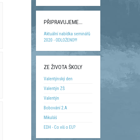
PŘIPRAVUJEME...
Aktuální nabídka seminářů
2020 - ODLOŽENO!!!
ZE ŽIVOTA ŠKOLY
Valentýnský den
Valentýn ZŠ
Valentýn
Bobování 2.A
Mikuláš
EDH - Co víš o EU?