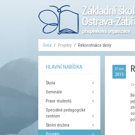
Úvod
Projekty
Rekonstrukce školy
HLAVNÍ NABÍDKA
27 úno
2015
Škola
Zv
Semináře
Úvod - Základní informace
Bě
Kontakty
Praxe studentů
je
Seznam seminářů
Rozvrh tříd
zh
Speciálně pedagogické
Kontakty
so
Dokumenty
centrum
po
Povinné informace
Školní družina
Úvod
Výroční zprávy
Kontakty
Projekty
Kontakty