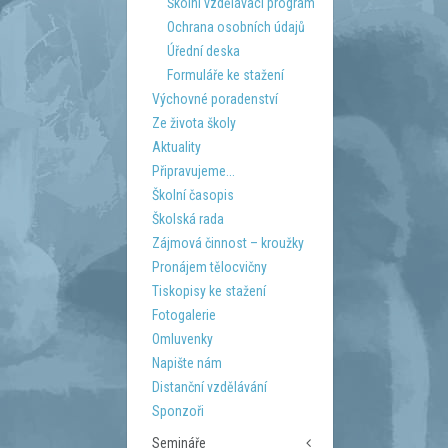
Školní vzdělávací program
Ochrana osobních údajů
Úřední deska
Formuláře ke stažení
Výchovné poradenství
Ze života školy
Aktuality
Připravujeme...
Školní časopis
Školská rada
Zájmová činnost – kroužky
Pronájem tělocvičny
Tiskopisy ke stažení
Fotogalerie
Omluvenky
Napište nám
Distanční vzdělávání
Sponzoři
Semináře