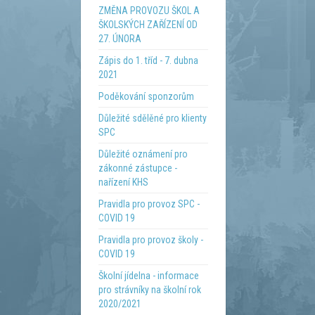
ZMĚNA PROVOZU ŠKOL A
ŠKOLSKÝCH ZAŘÍZENÍ OD
27. ÚNORA
Zápis do 1. tříd - 7. dubna
2021
Poděkování sponzorům
Důležité sdělěné pro klienty
SPC
Důležité oznámení pro
zákonné zástupce -
nařízení KHS
Pravidla pro provoz SPC -
COVID 19
Pravidla pro provoz školy -
COVID 19
Školní jídelna - informace
pro strávníky na školní rok
2020/2021