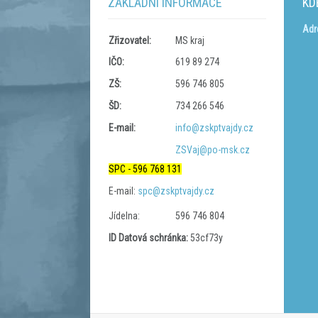
ZÁKLADNÍ INFORMACE
KD
Adr
Zřizovatel:
MS kraj
IČO:
619 89 274
ZŠ:
596 746 805
ŠD:
734 266 546
E-mail:
info@zskptvajdy.cz
ZSVaj@po-msk.cz
SPC - 596 768 131
E-mail:
spc@zskptvajdy.cz
Jídelna:
596 746 804
ID Datová schránka:
53cf73y