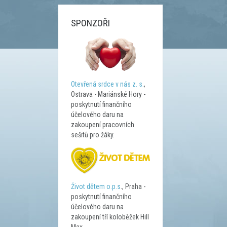
SPONZOŘI
Otevřená srdce v nás z. s.
,
Ostrava - Mariánské Hory -
poskytnutí finančního
účelového daru na
zakoupení pracovních
sešitů pro žáky.
Život dětem o.p.s
., Praha -
poskytnutí finančního
účelového daru na
zakoupení tří koloběžek Hill
Max.