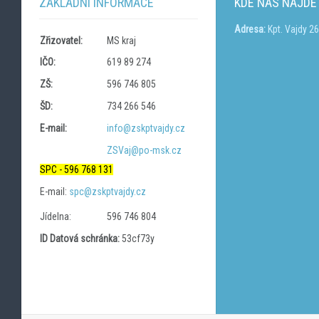
ZÁKLADNÍ INFORMACE
KDE NÁS NAJDE
Adresa:
Kpt. Vajdy 2
Zřizovatel:
MS kraj
IČO:
619 89 274
ZŠ:
596 746 805
ŠD:
734 266 546
E-mail:
info@zskptvajdy.cz
ZSVaj@po-msk.cz
SPC - 596 768 131
E-mail:
spc@zskptvajdy.cz
Jídelna:
596 746 804
ID Datová schránka:
53cf73y