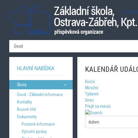
Úvod
HLAVNÍ NABÍDKA
KALENDÁŘ UDÁL
Roční
Škola
Měsíční
Týdenní
Úvod - Základní informace
Dnes
Kontakty
Přejít na měsíc
Rozvrh tříd
Dokumenty
Povinné informace
Výroční zprávy