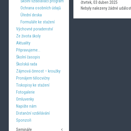
Školní vzdělávací program
čtvrtek, 03 duben 2025
Ochrana osobních údajů
Nebyly nalezeny žádné událost
Úřední deska
Formuláře ke stažení
Výchovné poradenství
Ze života školy
Aktuality
Připravujeme...
Školní časopis
Školská rada
Zájmová činnost – kroužky
Pronájem tělocvičny
Tiskopisy ke stažení
Fotogalerie
Omluvenky
Napište nám
Distanční vzdělávání
Sponzoři
Semináře