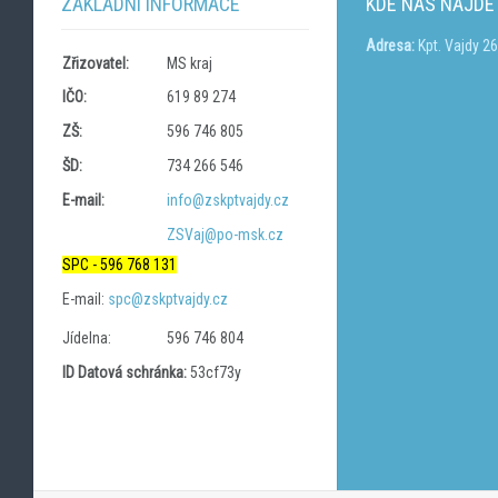
ZÁKLADNÍ INFORMACE
KDE NÁS NAJDE
Adresa:
Kpt. Vajdy 2
Zřizovatel:
MS kraj
IČO:
619 89 274
ZŠ:
596 746 805
ŠD:
734 266 546
E-mail:
info@zskptvajdy.cz
ZSVaj@po-msk.cz
SPC - 596 768 131
E-mail:
spc@zskptvajdy.cz
Jídelna:
596 746 804
ID Datová schránka:
53cf73y