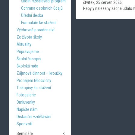
Školní vzdělávací program
čtvrtek, 25 červen 2026
Ochrana osobních údajů
Nebyly nalezeny žádné událost
Úřední deska
Formuláře ke stažení
Výchovné poradenství
Ze života školy
Aktuality
Připravujeme...
Školní časopis
Školská rada
Zájmová činnost – kroužky
Pronájem tělocvičny
Tiskopisy ke stažení
Fotogalerie
Omluvenky
Napište nám
Distanční vzdělávání
Sponzoři
Semináře