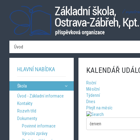
Úvod
HLAVNÍ NABÍDKA
KALENDÁŘ UDÁL
Roční
Škola
Měsíční
Týdenní
Úvod - Základní informace
Dnes
Kontakty
Přejít na měsíc
Rozvrh tříd
Dokumenty
Povinné informace
Výroční zprávy