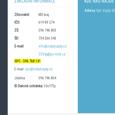
ZÁKLADNÍ INFORMACE
KDE NÁS NAJDE
Adresa:
Kpt. Vajdy 2
Zřizovatel:
MS kraj
IČO:
619 89 274
ZŠ:
596 746 805
ŠD:
734 266 546
E-mail:
info@zskptvajdy.cz
ZSVaj@po-msk.cz
SPC - 596 768 131
E-mail:
spc@zskptvajdy.cz
Jídelna:
596 746 804
ID Datová schránka:
53cf73y