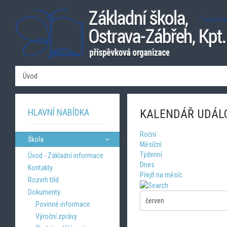
Úvod
HLAVNÍ NABÍDKA
KALENDÁŘ UDÁL
Roční
Škola
Měsíční
Týdenní
Úvod - Základní informace
Dnes
Kontakty
Přejít na měsíc
Rozvrh tříd
Dokumenty
Povinné informace
Výroční zprávy