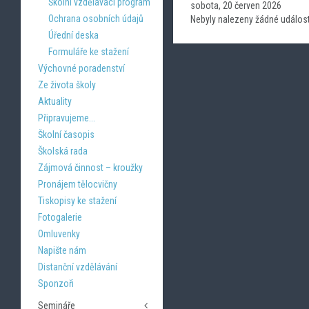
Školní vzdělávací program
sobota, 20 červen 2026
Ochrana osobních údajů
Nebyly nalezeny žádné událost
Úřední deska
Formuláře ke stažení
Výchovné poradenství
Ze života školy
Aktuality
Připravujeme...
Školní časopis
Školská rada
Zájmová činnost – kroužky
Pronájem tělocvičny
Tiskopisy ke stažení
Fotogalerie
Omluvenky
Napište nám
Distanční vzdělávání
Sponzoři
Semináře