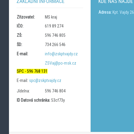
ZÁKLADNÍ INFORMACE
KDE NÁS NAJDE
Adresa:
Kpt. Vajdy 2
Zřizovatel:
MS kraj
IČO:
619 89 274
ZŠ:
596 746 805
ŠD:
734 266 546
E-mail:
info@zskptvajdy.cz
ZSVaj@po-msk.cz
SPC - 596 768 131
E-mail:
spc@zskptvajdy.cz
Jídelna:
596 746 804
ID Datová schránka:
53cf73y