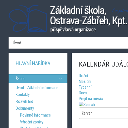
Úvod
HLAVNÍ NABÍDKA
KALENDÁŘ UDÁL
Roční
Škola
Měsíční
Týdenní
Úvod - Základní informace
Dnes
Kontakty
Přejít na měsíc
Rozvrh tříd
Dokumenty
Povinné informace
Výroční zprávy