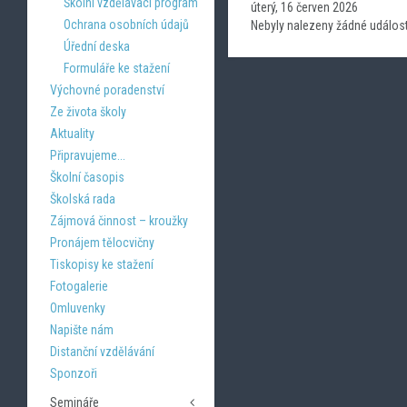
Školní vzdělávací program
úterý, 16 červen 2026
Ochrana osobních údajů
Nebyly nalezeny žádné událost
Úřední deska
Formuláře ke stažení
Výchovné poradenství
Ze života školy
Aktuality
Připravujeme...
Školní časopis
Školská rada
Zájmová činnost – kroužky
Pronájem tělocvičny
Tiskopisy ke stažení
Fotogalerie
Omluvenky
Napište nám
Distanční vzdělávání
Sponzoři
Semináře