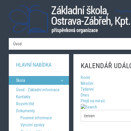
Úvod
HLAVNÍ NABÍDKA
KALENDÁŘ UDÁL
Roční
Škola
Měsíční
Týdenní
Úvod - Základní informace
Dnes
Kontakty
Přejít na měsíc
Rozvrh tříd
Dokumenty
Povinné informace
Výroční zprávy