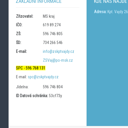
ZÁKLADNÍ INFORMACE
KDE NÁS NAJDE
Adresa:
Kpt. Vajdy 2
Zřizovatel:
MS kraj
IČO:
619 89 274
ZŠ:
596 746 805
ŠD:
734 266 546
E-mail:
info@zskptvajdy.cz
ZSVaj@po-msk.cz
SPC - 596 768 131
E-mail:
spc@zskptvajdy.cz
Jídelna:
596 746 804
ID Datová schránka:
53cf73y