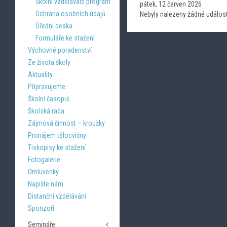
Školní vzdělávací program
pátek, 12 červen 2026
Ochrana osobních údajů
Nebyly nalezeny žádné událost
Úřední deska
Formuláře ke stažení
Výchovné poradenství
Ze života školy
Aktuality
Připravujeme...
Školní časopis
Školská rada
Zájmová činnost – kroužky
Pronájem tělocvičny
Tiskopisy ke stažení
Fotogalerie
Omluvenky
Napište nám
Distanční vzdělávání
Sponzoři
Semináře