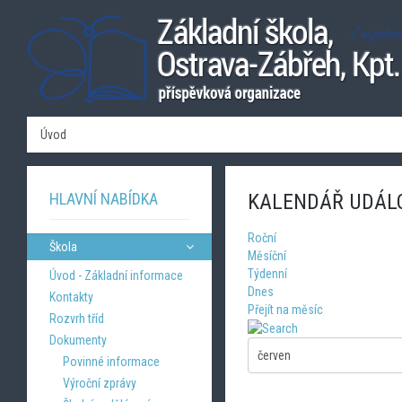
Úvod
HLAVNÍ NABÍDKA
KALENDÁŘ UDÁL
Roční
Škola
Měsíční
Týdenní
Úvod - Základní informace
Dnes
Kontakty
Přejít na měsíc
Rozvrh tříd
Dokumenty
Povinné informace
Výroční zprávy