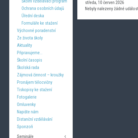
Školní vzdělávací program
středa, 10 červen 2026
Ochrana osobních údajů
Nebyly nalezeny žádné událost
Úřední deska
Formuláře ke stažení
Výchovné poradenství
Ze života školy
Aktuality
Připravujeme...
Školní časopis
Školská rada
Zájmová činnost – kroužky
Pronájem tělocvičny
Tiskopisy ke stažení
Fotogalerie
Omluvenky
Napište nám
Distanční vzdělávání
Sponzoři
Semináře