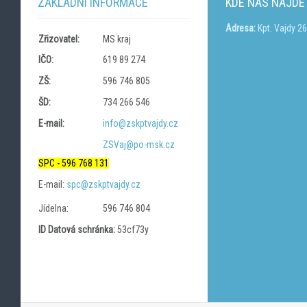
ZÁKLADNÍ INFORMACE
KDE NÁS NAJDE
Adresa:
Kpt. Vajdy 2
Zřizovatel:
MS kraj
IČO:
619 89 274
ZŠ:
596 746 805
ŠD:
734 266 546
E-mail:
info@zskptvajdy.cz
ZSVaj@po-msk.cz
SPC - 596 768 131
E-mail:
spc@zskptvajdy.cz
Jídelna:
596 746 804
ID Datová schránka:
53cf73y