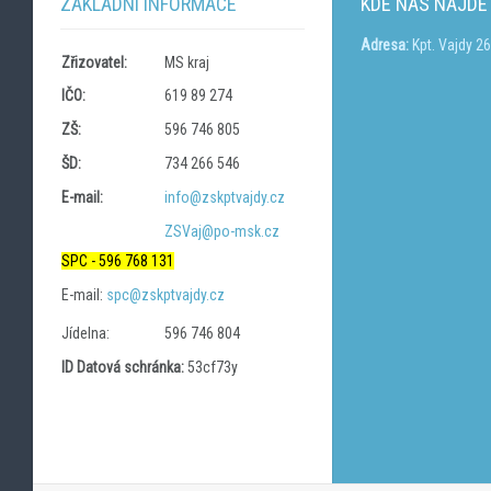
ZÁKLADNÍ INFORMACE
KDE NÁS NAJDE
Adresa:
Kpt. Vajdy 2
Zřizovatel:
MS kraj
IČO:
619 89 274
ZŠ:
596 746 805
ŠD:
734 266 546
E-mail:
info@zskptvajdy.cz
ZSVaj@po-msk.cz
SPC - 596 768 131
E-mail:
spc@zskptvajdy.cz
Jídelna:
596 746 804
ID Datová schránka:
53cf73y