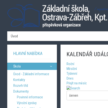
Úvod
HLAVNÍ NABÍDKA
KALENDÁŘ UDÁL
Roční
Škola
Měsíční
Týdenní
Úvod - Základní informace
Dnes
Kontakty
Přejít na měsíc
Rozvrh tříd
Dokumenty
Povinné informace
Výroční zprávy