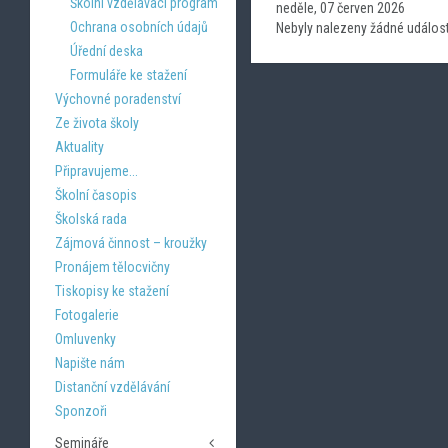
Školní vzdělávací program
neděle, 07 červen 2026
Ochrana osobních údajů
Nebyly nalezeny žádné událost
Úřední deska
Formuláře ke stažení
Výchovné poradenství
Ze života školy
Aktuality
Připravujeme...
Školní časopis
Školská rada
Zájmová činnost – kroužky
Pronájem tělocvičny
Tiskopisy ke stažení
Fotogalerie
Omluvenky
Napište nám
Distanční vzdělávání
Sponzoři
Semináře