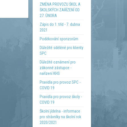
ZMĚNA PROVOZU ŠKOL A
ŠKOLSKÝCH ZAŘÍZENÍ OD
27. ÚNORA
Zápis do 1. tříd - 7. dubna
2021
Poděkování sponzorům
Důležité sdělěné pro klienty
SPC
Důležité oznámení pro
zákonné zástupce -
nařízení KHS
Pravidla pro provoz SPC -
COVID 19
Pravidla pro provoz školy -
COVID 19
Školní jídelna - informace
pro strávníky na školní rok
2020/2021