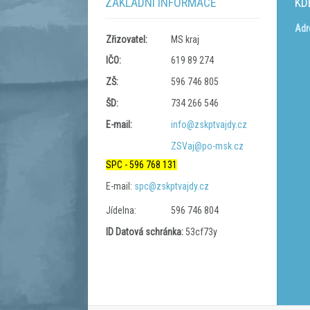
ZÁKLADNÍ INFORMACE
KD
Adr
Zřizovatel:
MS kraj
IČO:
619 89 274
ZŠ:
596 746 805
ŠD:
734 266 546
E-mail:
info@zskptvajdy.cz
ZSVaj@po-msk.cz
SPC - 596 768 131
E-mail:
spc@zskptvajdy.cz
Jídelna:
596 746 804
ID Datová schránka:
53cf73y