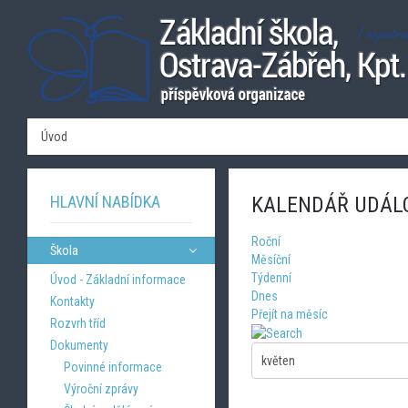
Úvod
HLAVNÍ NABÍDKA
KALENDÁŘ UDÁL
Roční
Škola
Měsíční
Týdenní
Úvod - Základní informace
Dnes
Kontakty
Přejít na měsíc
Rozvrh tříd
Dokumenty
Povinné informace
Výroční zprávy