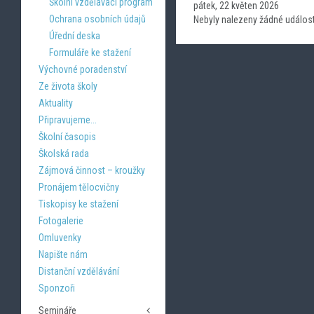
Školní vzdělávací program
pátek, 22 květen 2026
Ochrana osobních údajů
Nebyly nalezeny žádné událost
Úřední deska
Formuláře ke stažení
Výchovné poradenství
Ze života školy
Aktuality
Připravujeme...
Školní časopis
Školská rada
Zájmová činnost – kroužky
Pronájem tělocvičny
Tiskopisy ke stažení
Fotogalerie
Omluvenky
Napište nám
Distanční vzdělávání
Sponzoři
Semináře