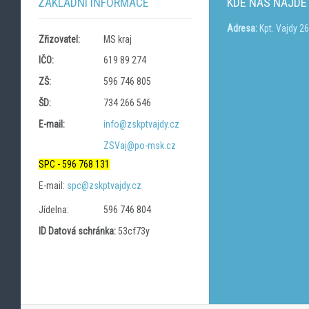
ZÁKLADNÍ INFORMACE
KDE NÁS NAJDE
Adresa:
Kpt. Vajdy 2
Zřizovatel:
MS kraj
IČO:
619 89 274
ZŠ:
596 746 805
ŠD:
734 266 546
E-mail:
info@zskptvajdy.cz
ZSVaj@po-msk.cz
SPC - 596 768 131
E-mail:
spc@zskptvajdy.cz
Jídelna:
596 746 804
ID Datová schránka:
53cf73y