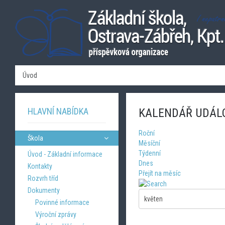
Úvod
HLAVNÍ NABÍDKA
KALENDÁŘ UDÁL
Roční
Škola
Měsíční
Týdenní
Úvod - Základní informace
Dnes
Kontakty
Přejít na měsíc
Rozvrh tříd
Dokumenty
Povinné informace
Výroční zprávy