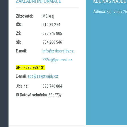
ZÁKLADNÍ INFORMACE
KDE NÁS NAJDE
Adresa:
Kpt. Vajdy 2
Zřizovatel:
MS kraj
IČO:
619 89 274
ZŠ:
596 746 805
ŠD:
734 266 546
E-mail:
info@zskptvajdy.cz
ZSVaj@po-msk.cz
SPC - 596 768 131
E-mail:
spc@zskptvajdy.cz
Jídelna:
596 746 804
ID Datová schránka:
53cf73y