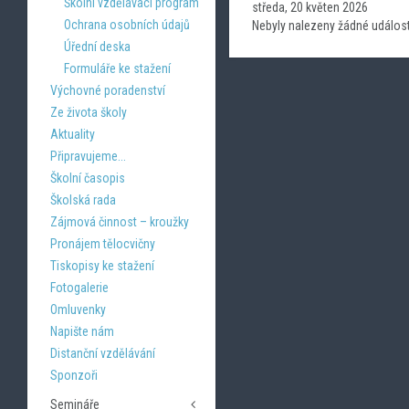
Školní vzdělávací program
středa, 20 květen 2026
Ochrana osobních údajů
Nebyly nalezeny žádné událost
Úřední deska
Formuláře ke stažení
Výchovné poradenství
Ze života školy
Aktuality
Připravujeme...
Školní časopis
Školská rada
Zájmová činnost – kroužky
Pronájem tělocvičny
Tiskopisy ke stažení
Fotogalerie
Omluvenky
Napište nám
Distanční vzdělávání
Sponzoři
Semináře