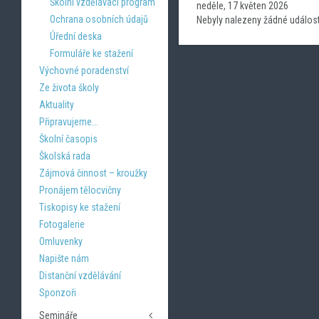
Školní vzdělávací program
neděle, 17 květen 2026
Ochrana osobních údajů
Nebyly nalezeny žádné událost
Úřední deska
Formuláře ke stažení
Výchovné poradenství
Ze života školy
Aktuality
Připravujeme...
Školní časopis
Školská rada
Zájmová činnost – kroužky
Pronájem tělocvičny
Tiskopisy ke stažení
Fotogalerie
Omluvenky
Napište nám
Distanční vzdělávání
Sponzoři
Semináře