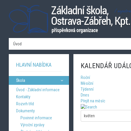
Úvod
HLAVNÍ NABÍDKA
KALENDÁŘ UDÁL
Roční
Škola
Měsíční
Týdenní
Úvod - Základní informace
Dnes
Kontakty
Přejít na měsíc
Rozvrh tříd
Dokumenty
Povinné informace
Výroční zprávy