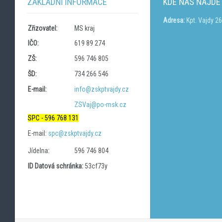
ZÁKLADNÍ INFORMACE
KDE NÁS NAJDE
Adresa:
Kpt. Vajdy 2
Zřizovatel:
MS kraj
IČO:
619 89 274
ZŠ:
596 746 805
ŠD:
734 266 546
E-mail:
info@zskptvajdy.cz
ZSVaj@po-msk.cz
SPC - 596 768 131
E-mail:
spc@zskptvajdy.cz
Jídelna:
596 746 804
ID Datová schránka:
53cf73y