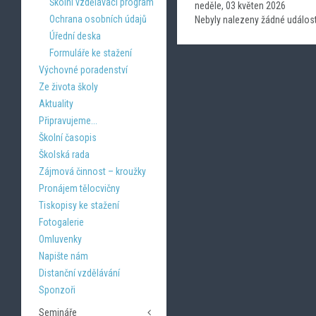
Školní vzdělávací program
neděle, 03 květen 2026
Ochrana osobních údajů
Nebyly nalezeny žádné událost
Úřední deska
Formuláře ke stažení
Výchovné poradenství
Ze života školy
Aktuality
Připravujeme...
Školní časopis
Školská rada
Zájmová činnost – kroužky
Pronájem tělocvičny
Tiskopisy ke stažení
Fotogalerie
Omluvenky
Napište nám
Distanční vzdělávání
Sponzoři
Semináře