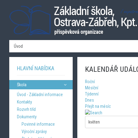
Úvod
HLAVNÍ NABÍDKA
KALENDÁŘ UDÁL
Roční
Škola
Měsíční
Týdenní
Úvod - Základní informace
Dnes
Kontakty
Přejít na měsíc
Rozvrh tříd
Dokumenty
Povinné informace
Výroční zprávy