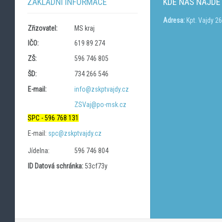
ZÁKLADNÍ INFORMACE
KDE NÁS NAJDE
Adresa:
Kpt. Vajdy 2
Zřizovatel:
MS kraj
IČO:
619 89 274
ZŠ:
596 746 805
ŠD:
734 266 546
E-mail:
info@zskptvajdy.cz
ZSVaj@po-msk.cz
SPC - 596 768 131
E-mail:
spc@zskptvajdy.cz
Jídelna:
596 746 804
ID Datová schránka:
53cf73y