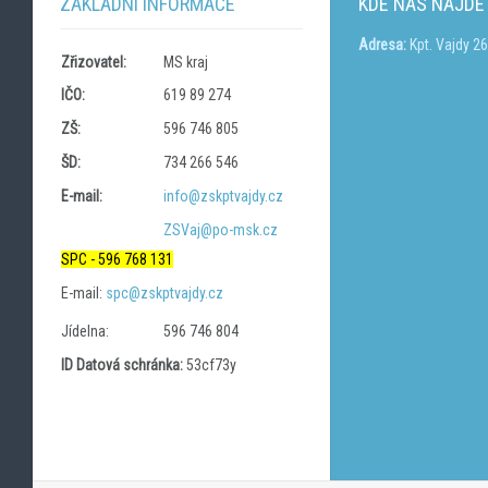
ZÁKLADNÍ INFORMACE
KDE NÁS NAJDE
Adresa:
Kpt. Vajdy 2
Zřizovatel:
MS kraj
IČO:
619 89 274
ZŠ:
596 746 805
ŠD:
734 266 546
E-mail:
info@zskptvajdy.cz
ZSVaj@po-msk.cz
SPC - 596 768 131
E-mail:
spc@zskptvajdy.cz
Jídelna:
596 746 804
ID Datová schránka:
53cf73y