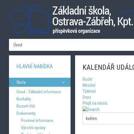
Úvod
HLAVNÍ NABÍDKA
KALENDÁŘ UDÁL
Roční
Škola
Měsíční
Týdenní
Úvod - Základní informace
Dnes
Kontakty
Přejít na měsíc
Rozvrh tříd
Dokumenty
Povinné informace
Výroční zprávy