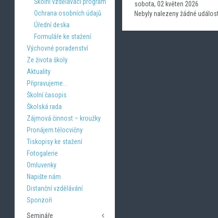
Školní vzdělávací program
sobota, 02 květen 2026
Ochrana osobních údajů
Nebyly nalezeny žádné událost
Úřední deska
Formuláře ke stažení
Výchovné poradenství
Ze života školy
Aktuality
Připravujeme...
Školní časopis
Školská rada
Zájmová činnost – kroužky
Pronájem tělocvičny
Tiskopisy ke stažení
Fotogalerie
Omluvenky
Napište nám
Distanční vzdělávání
Sponzoři
Semináře