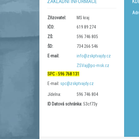
ZÁKLADNÍ INFORMACE
KD
Adr
Zřizovatel:
MS kraj
IČO:
619 89 274
ZŠ:
596 746 805
ŠD:
734 266 546
E-mail:
info@zskptvajdy.cz
ZSVaj@po-msk.cz
SPC - 596 768 131
E-mail:
spc@zskptvajdy.cz
Jídelna:
596 746 804
ID Datová schránka:
53cf73y