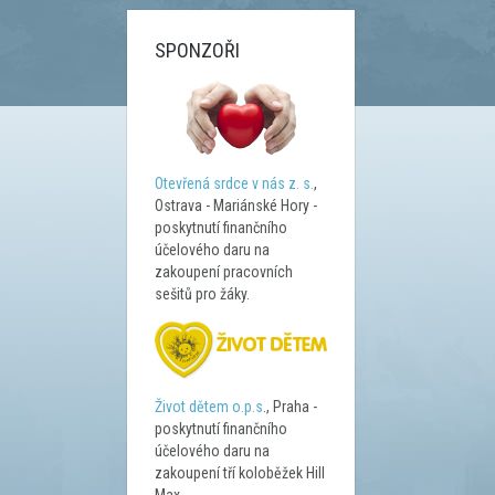
SPONZOŘI
Otevřená srdce v nás z. s.
,
Ostrava - Mariánské Hory -
poskytnutí finančního
účelového daru na
zakoupení pracovních
sešitů pro žáky.
Život dětem o.p.s
., Praha -
poskytnutí finančního
účelového daru na
zakoupení tří koloběžek Hill
Max.