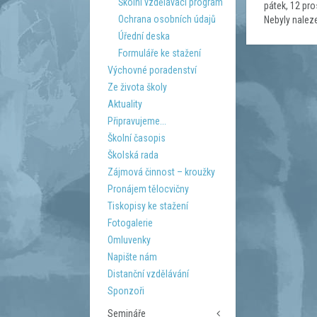
Školní vzdělávací program
pátek, 12 pr
Ochrana osobních údajů
Nebyly nalez
Úřední deska
Formuláře ke stažení
Výchovné poradenství
Ze života školy
Aktuality
Připravujeme...
Školní časopis
Školská rada
Zájmová činnost – kroužky
Pronájem tělocvičny
Tiskopisy ke stažení
Fotogalerie
Omluvenky
Napište nám
Distanční vzdělávání
Sponzoři
Semináře