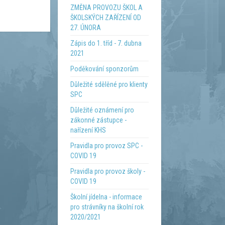
ZMĚNA PROVOZU ŠKOL A
ŠKOLSKÝCH ZAŘÍZENÍ OD
27. ÚNORA
Zápis do 1. tříd - 7. dubna
2021
Poděkování sponzorům
Důležité sdělěné pro klienty
SPC
Důležité oznámení pro
zákonné zástupce -
nařízení KHS
Pravidla pro provoz SPC -
COVID 19
Pravidla pro provoz školy -
COVID 19
Školní jídelna - informace
pro strávníky na školní rok
2020/2021