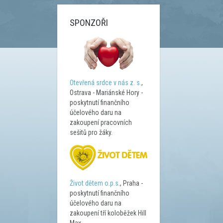
SPONZOŘI
Otevřená srdce v nás z. s.
,
Ostrava - Mariánské Hory -
poskytnutí finančního
účelového daru na
zakoupení pracovních
sešitů pro žáky.
Život dětem o.p.s
., Praha -
poskytnutí finančního
účelového daru na
zakoupení tří koloběžek Hill
Max.