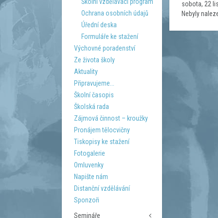
Školní vzdělávací program
sobota, 22 l
Ochrana osobních údajů
Nebyly nalez
Úřední deska
Formuláře ke stažení
Výchovné poradenství
Ze života školy
Aktuality
Připravujeme...
Školní časopis
Školská rada
Zájmová činnost – kroužky
Pronájem tělocvičny
Tiskopisy ke stažení
Fotogalerie
Omluvenky
Napište nám
Distanční vzdělávání
Sponzoři
Semináře