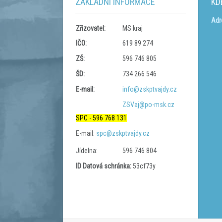
ZÁKLADNÍ INFORMACE
KD
Adr
Zřizovatel:
MS kraj
IČO:
619 89 274
ZŠ:
596 746 805
ŠD:
734 266 546
E-mail:
info@zskptvajdy.cz
ZSVaj@po-msk.cz
SPC - 596 768 131
E-mail:
spc@zskptvajdy.cz
Jídelna:
596 746 804
ID Datová schránka:
53cf73y