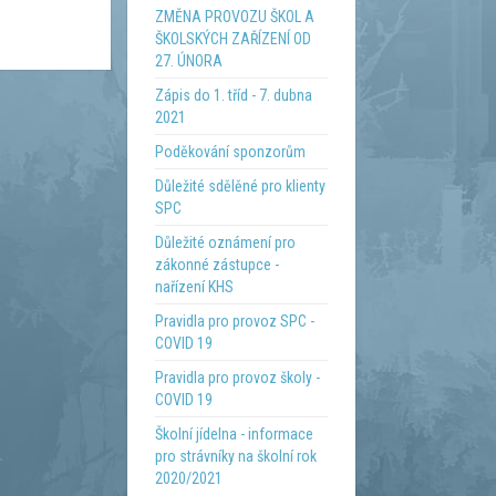
ZMĚNA PROVOZU ŠKOL A
ŠKOLSKÝCH ZAŘÍZENÍ OD
27. ÚNORA
Zápis do 1. tříd - 7. dubna
2021
Poděkování sponzorům
Důležité sdělěné pro klienty
SPC
Důležité oznámení pro
zákonné zástupce -
nařízení KHS
Pravidla pro provoz SPC -
COVID 19
Pravidla pro provoz školy -
COVID 19
Školní jídelna - informace
pro strávníky na školní rok
2020/2021