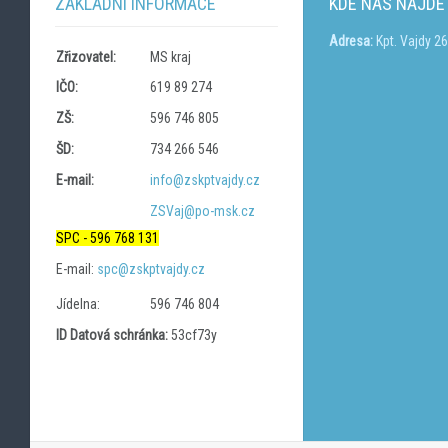
ZÁKLADNÍ INFORMACE
KDE NÁS NAJDE
Adresa:
Kpt. Vajdy 2
Zřizovatel:
MS kraj
IČO:
619 89 274
ZŠ:
596 746 805
ŠD:
734 266 546
E-mail:
info@zskptvajdy.cz
ZSVaj@po-msk.cz
SPC - 596 768 131
E-mail:
spc@zskptvajdy.cz
Jídelna:
596 746 804
ID Datová schránka:
53cf73y