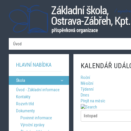
Úvod
HLAVNÍ NABÍDKA
KALENDÁŘ UDÁL
Roční
Škola
Měsíční
Týdenní
Úvod - Základní informace
Dnes
Kontakty
Přejít na měsíc
Rozvrh tříd
Dokumenty
Povinné informace
Výroční zprávy