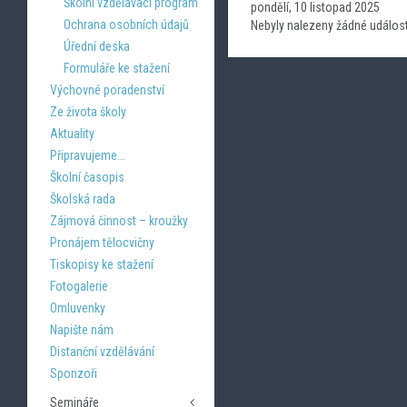
Školní vzdělávací program
pondělí, 10 listopad 2025
Ochrana osobních údajů
Nebyly nalezeny žádné událost
Úřední deska
Formuláře ke stažení
Výchovné poradenství
Ze života školy
Aktuality
Připravujeme...
Školní časopis
Školská rada
Zájmová činnost – kroužky
Pronájem tělocvičny
Tiskopisy ke stažení
Fotogalerie
Omluvenky
Napište nám
Distanční vzdělávání
Sponzoři
Semináře