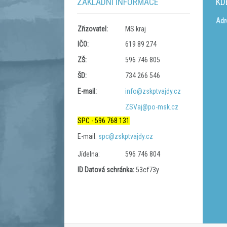
ZÁKLADNÍ INFORMACE
KD
Adr
Zřizovatel:
MS kraj
IČO:
619 89 274
ZŠ:
596 746 805
ŠD:
734 266 546
E-mail:
info@zskptvajdy.cz
ZSVaj@po-msk.cz
SPC - 596 768 131
E-mail:
spc@zskptvajdy.cz
Jídelna:
596 746 804
ID Datová schránka:
53cf73y