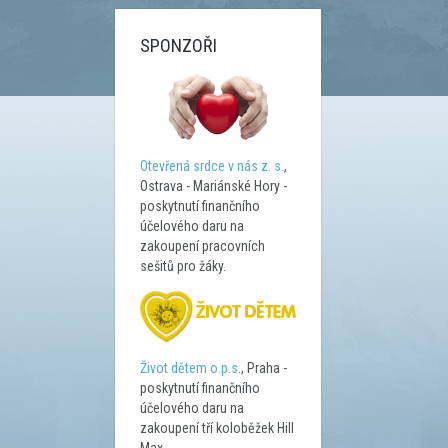
SPONZOŘI
Otevřená srdce v nás z. s.
,
Ostrava - Mariánské Hory -
poskytnutí finančního
účelového daru na
zakoupení pracovních
sešitů pro žáky.
Život dětem o.p.s
., Praha -
poskytnutí finančního
účelového daru na
zakoupení tří koloběžek Hill
Max.