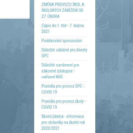
ZMĚNA PROVOZU ŠKOL A
ŠKOLSKÝCH ZAŘÍZENÍ OD
27. ÚNORA
Zápis do 1. tříd - 7. dubna
2021
Poděkování sponzorům
Důležité sdělěné pro klienty
SPC
Důležité oznámení pro
zákonné zástupce -
nařízení KHS
Pravidla pro provoz SPC -
COVID 19
Pravidla pro provoz školy -
COVID 19
Školní jídelna - informace
pro strávníky na školní rok
2020/2021