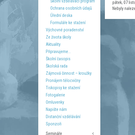
Školní vzdělávací program
pátek, 07 lis
Ochrana osobních údajů
Nebyly nalez
Úřední deska
Formuláře ke stažení
Výchovné poradenství
Ze života školy
Aktuality
Připravujeme...
Školní časopis
Školská rada
Zájmová činnost – kroužky
Pronájem tělocvičny
Tiskopisy ke stažení
Fotogalerie
Omluvenky
Napište nám
Distanční vzdělávání
Sponzoři
Semináře