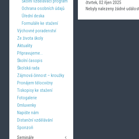
Školní vzdělávací program
čtvrtek, 02 říjen 2025
Ochrana osobních údajů
Nebyly nalezeny žádné událost
Úřední deska
Formuláře ke stažení
Výchovné poradenství
Ze života školy
Aktuality
Připravujeme...
Školní časopis
Školská rada
Zájmová činnost – kroužky
Pronájem tělocvičny
Tiskopisy ke stažení
Fotogalerie
Omluvenky
Napište nám
Distanční vzdělávání
Sponzoři
Semináře