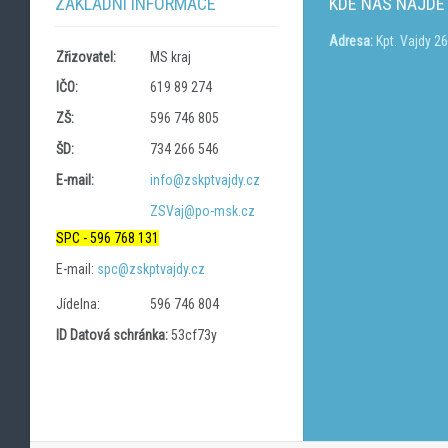
ZÁKLADNÍ INFORMACE
KDE NÁS NAJDE
Adresa:
Kpt. Vajdy 2
Zřizovatel:
MS kraj
IČO:
619 89 274
ZŠ:
596 746 805
ŠD:
734 266 546
E-mail:
info@zskptvajdy.cz
ZSVaj@po-msk.cz
SPC - 596 768 131
E-mail:
spc@zskptvajdy.cz
Jídelna:
596 746 804
ID Datová schránka:
53cf73y