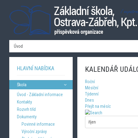
Úvod
HLAVNÍ NABÍDKA
KALENDÁŘ UDÁL
Roční
Škola
Měsíční
Týdenní
Úvod - Základní informace
Dnes
Kontakty
Přejít na měsíc
Rozvrh tříd
Dokumenty
Povinné informace
Výroční zprávy