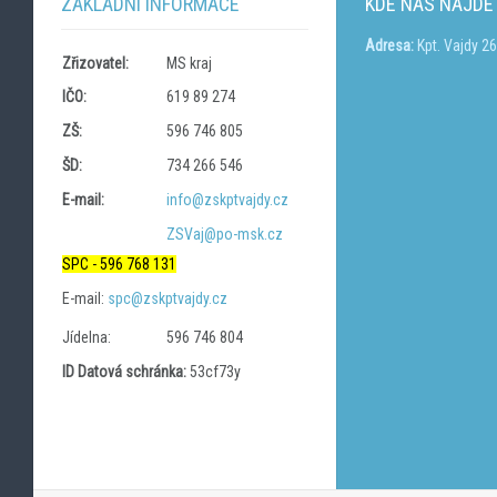
ZÁKLADNÍ INFORMACE
KDE NÁS NAJDE
Adresa:
Kpt. Vajdy 2
Zřizovatel:
MS kraj
IČO:
619 89 274
ZŠ:
596 746 805
ŠD:
734 266 546
E-mail:
info@zskptvajdy.cz
ZSVaj@po-msk.cz
SPC - 596 768 131
E-mail:
spc@zskptvajdy.cz
Jídelna:
596 746 804
ID Datová schránka:
53cf73y