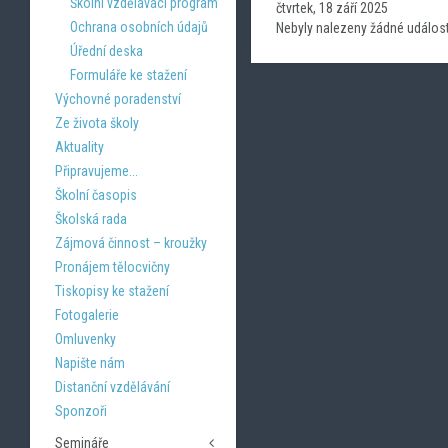
Školní vzdělávací program
čtvrtek, 18 září 2025
Ochrana osobních údajů
Nebyly nalezeny žádné událost
Úřední deska
Formuláře ke stažení
Výchovné poradenství
Ze života školy
Aktuality
Připravujeme...
Školní časopis
Školská rada
Zájmová činnost – kroužky
Pronájem tělocvičny
Tiskopisy ke stažení
Fotogalerie
Omluvenky
Napište nám
Distanční vzdělávání
Sponzoři
Semináře