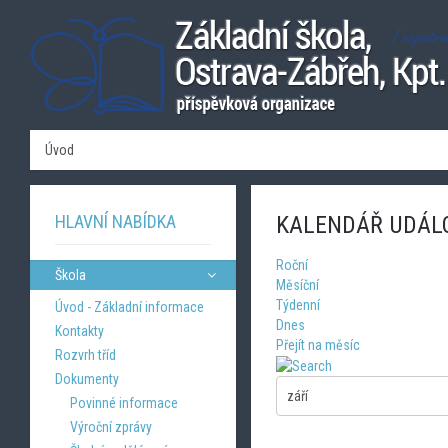
Úvod
HLAVNÍ NABÍDKA
KALENDÁŘ UDÁL
Roční
Škola
Měsíční
Týdenní
Úvod - Základní informace
Dnes
Kontakty
Přejít na měsíc
Rozvrh tříd
Dokumenty
Povinné informace
Výroční zprávy