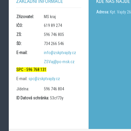
ZÁKLADNÍ INFORMACE
KDE NÁS NAJDE
Adresa:
Kpt. Vajdy 2
Zřizovatel:
MS kraj
IČO:
619 89 274
ZŠ:
596 746 805
ŠD:
734 266 546
E-mail:
info@zskptvajdy.cz
ZSVaj@po-msk.cz
SPC - 596 768 131
E-mail:
spc@zskptvajdy.cz
Jídelna:
596 746 804
ID Datová schránka:
53cf73y