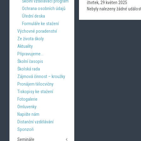
Školní vzdělávací program
čtvrtek, 29 květen 2025
Ochrana osobních údajů
Nebyly nalezeny žádné událost
Úřední deska
Formuláře ke stažení
Výchovné poradenství
Ze života školy
Aktuality
Připravujeme...
Školní časopis
Školská rada
Zájmová činnost – kroužky
Pronájem tělocvičny
Tiskopisy ke stažení
Fotogalerie
Omluvenky
Napište nám
Distanční vzdělávání
Sponzoři
Semináře