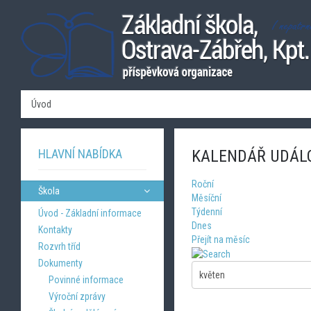
Úvod
HLAVNÍ NABÍDKA
KALENDÁŘ UDÁL
Roční
Škola
Měsíční
Týdenní
Úvod - Základní informace
Dnes
Kontakty
Přejít na měsíc
Rozvrh tříd
Dokumenty
Povinné informace
Výroční zprávy