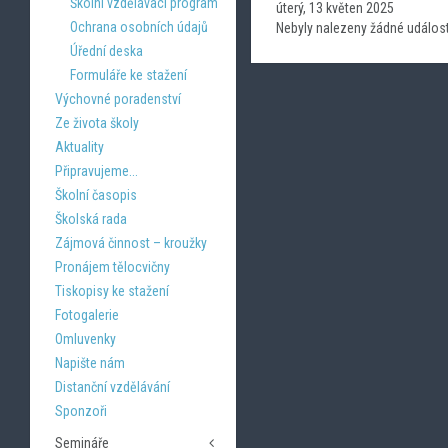
Školní vzdělávací program
úterý, 13 květen 2025
Ochrana osobních údajů
Nebyly nalezeny žádné událost
Úřední deska
Formuláře ke stažení
Výchovné poradenství
Ze života školy
Aktuality
Připravujeme...
Školní časopis
Školská rada
Zájmová činnost – kroužky
Pronájem tělocvičny
Tiskopisy ke stažení
Fotogalerie
Omluvenky
Napište nám
Distanční vzdělávání
Sponzoři
Semináře