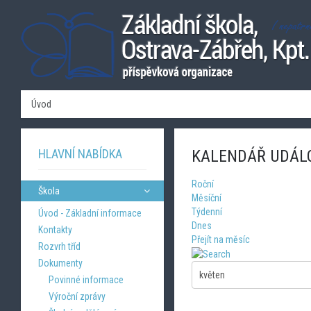
Úvod
HLAVNÍ NABÍDKA
KALENDÁŘ UDÁL
Roční
Škola
Měsíční
Týdenní
Úvod - Základní informace
Dnes
Kontakty
Přejít na měsíc
Rozvrh tříd
Dokumenty
Povinné informace
Výroční zprávy