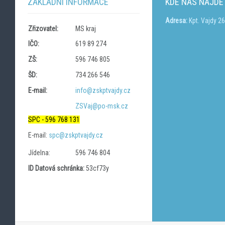
ZÁKLADNÍ INFORMACE
KDE NÁS NAJDE
Adresa:
Kpt. Vajdy 2
Zřizovatel:
MS kraj
IČO:
619 89 274
ZŠ:
596 746 805
ŠD:
734 266 546
E-mail:
info@zskptvajdy.cz
ZSVaj@po-msk.cz
SPC - 596 768 131
E-mail:
spc@zskptvajdy.cz
Jídelna:
596 746 804
ID Datová schránka:
53cf73y